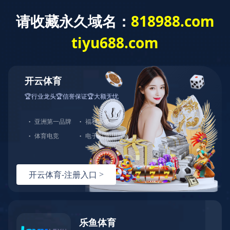
开云网页版登录入口
关于我们

公司简介
企业文化
资质荣誉
厂容厂貌
产品展示

双胶纸
教材专用纸
果袋纸
新闻动态
