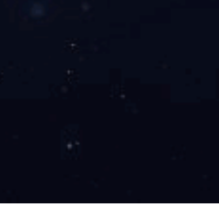
详细介绍 +
关于我们
公司简介
荣誉资质
企业文化
厂容厂貌
产品中心
双胶纸
果袋纸