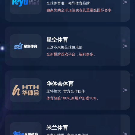
公司新闻
行业资讯
环保公示
在线留言
联系我们
0539-5811617
新闻中心
公司新闻


您现在的位置：
首页
>