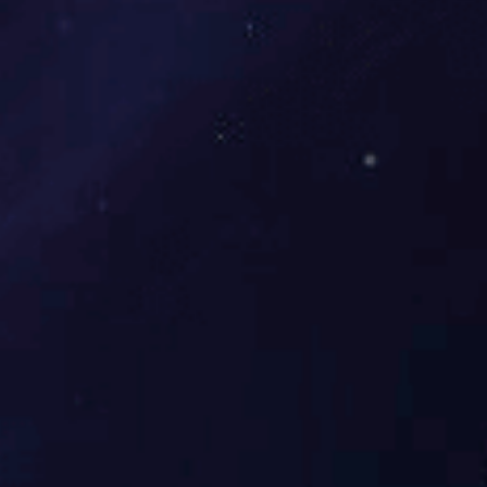
开云(中国)2020年度土壤检测公示
2021年03月24日
开云(中国)2020年度土壤检测公示
开云(中国)土壤污染防治责任书
2021年03月24日
开云(中国)土壤污染防治责任书
开云(中国)环保信息公示
2021年03月24日
主要经营范围：开云(中国)主要产品为胶版印刷纸，年制纸能
力11.5万吨，配套化学木浆生产线一条，年生产能力5.3万吨。
关于我们
公司简介
荣誉资质
企业文化
厂容厂貌
产品中心