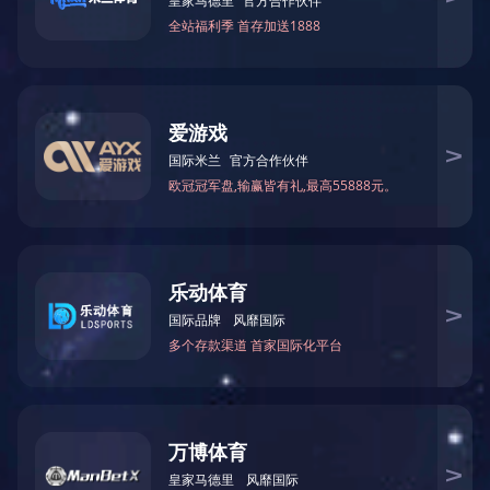
新闻中心
>
行业资讯
>
造纸行业筑底弱复苏 企业多元化转型
造纸行业筑底弱复苏 企业多元
化转型
分类：
行业资讯
作者：
来源：
发布时间：
2021-03-24
访问量：
0
【概要描述】
笔者认为造纸行业整体处于筑底弱复苏阶段,需
求增长乏力,落后产能淘汰在华南箱板纸行业较为明显,其他区
域和纸种执行仍有待观察;供需整体仍处于弱平衡中,春节后因
补库存部分纸种阶段性提价有望落实。