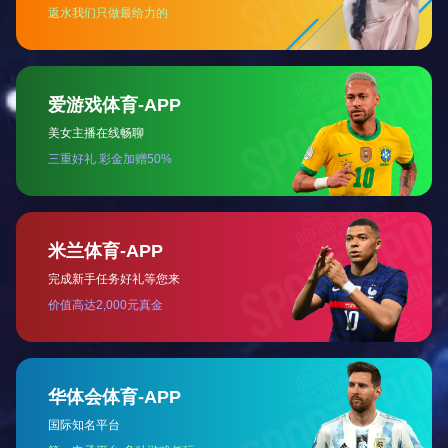
发布时间：
2021-03-24
访问量：
0
详情
上周笔者走访了山东地区的造纸企业和贸易商,从产业链
角度对造纸行业整体运营态势进行考察。
笔者认为造纸行业整体处于筑底弱复苏阶段,需求增长乏
力,落后产能淘汰在华南箱板纸行业较为明显,其他区域和纸种
执行仍有待观察;供需整体仍处于弱平衡中,春节后因补库存部
分纸种阶段性提价有望落实。
成本端,因主要产浆国汇率走弱与上游扩产,浆价仍将延续
弱势,利好吨盈利表现。造纸企业应对行业困境,围绕产业链延
伸及进行多元化扩张,寻求新的盈利增长点。
扫二维码用手机看
上一个
:
纸质出版业“变阵”再战数字时代
下一个
:
无
上一个
:
纸质出版业“变阵”再战数字时代
下一个
:
无
推荐新闻